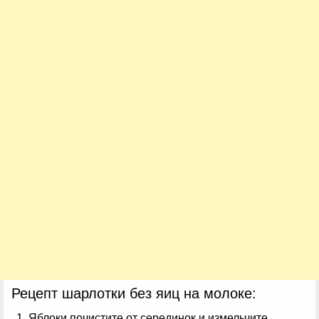
Рецепт шарлотки без яиц на молоке:
Яблоки почистите от серединок и измельчите.