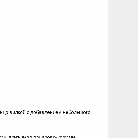
яйцо вилкой с добавлением небольшого
.
ках, прижимая панировку руками.