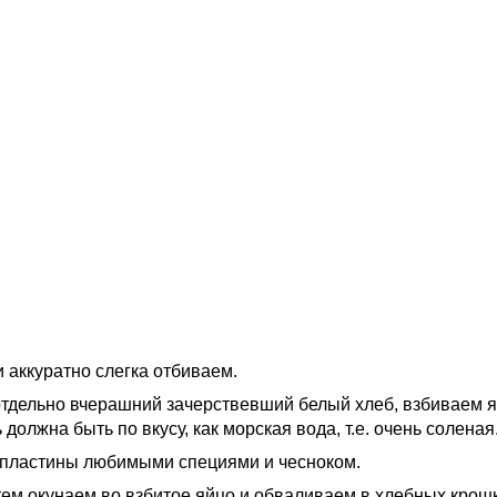
 аккуратно слегка отбиваем.
 отдельно вчерашний зачерствевший белый хлеб, взбиваем 
должна быть по вкусу, как морская вода, т.е. очень соленая
 пластины любимыми специями и чесноком.
тем окунаем во взбитое яйцо и обваливаем в хлебных крош