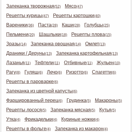
Запеканка творожная
Мясо
(52)
(47)
Рецепты курицы
Рецепты картошки
(47)
(40)
Вареники
Паста
Каши
Голубцы
(36)
(28)
(28)
(25)
Пельмени
Шашлыки
Рецепты плова
(20)
(18)
(15)
Зразы
Запеканка овощная
Омлет
(14)
(14)
(13)
Драники / Деруны
Запеканка картофельная
(13)
(13)
Лазанья
Тефтели
Отбивные
Жульен
(11)
(11)
(11)
(10)
Рагу
Гуляш
Лечо
Ризотто
Спагетти
(8)
(6)
(6)
(6)
(6)
Рецепты в пароварке
(6)
Запеканка из цветной капусты
(6)
Фаршированный перец
Грудинка
Макароны
(6)
(5)
(5)
Рецепты лосося
Запеканка мясная
Кутья
(5)
(5)
(5)
Утка
Фрикадельки
Куриные ножки
(4)
(4)
(4)
Рецепты в фольге
Запеканка из макарон
(4)
(4)