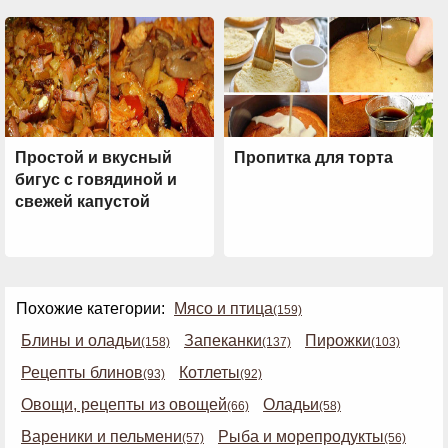
Простой и вкусный
Пропитка для торта
бигус с говядиной и
свежей капустой
Похожие категории:
Мясо и птица
(159)
Блины и оладьи
Запеканки
Пирожки
(158)
(137)
(103)
Рецепты блинов
Котлеты
(93)
(92)
Овощи, рецепты из овощей
Оладьи
(66)
(58)
Вареники и пельмени
Рыба и морепродукты
(57)
(56)