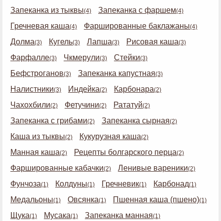
Запеканка из тыквы
Запеканка с фаршем
(4)
(4)
Гречневая каша
Фаршированные баклажаны
(4)
(4)
Долма
Кугель
Лапша
Рисовая каша
(3)
(3)
(3)
(3)
Фарфалле
Чкмерули
Стейки
(3)
(3)
(3)
Бефстроганов
Запеканка капустная
(3)
(3)
Налистники
Индейка
Карбонара
(3)
(2)
(2)
Чахохбили
Фетучини
Рататуй
(2)
(2)
(2)
Запеканка с грибами
Запеканка сырная
(2)
(2)
Каша из тыквы
Кукурузная каша
(2)
(2)
Манная каша
Рецепты болгарского перца
(2)
(2)
Фаршированные кабачки
Ленивые вареники
(2)
(2)
Фунчоза
Колдуны
Гречневик
Карбонад
(1)
(1)
(1)
(1)
Медальоны
Овсянка
Пшенная каша (пшено)
(1)
(1)
(1)
Щука
Мусака
Запеканка манная
(1)
(1)
(1)