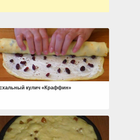
схальный кулич «Краффин»