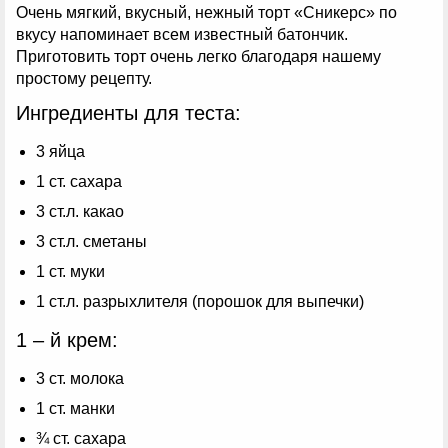
Очень мягкий, вкусный, нежный торт «Сникерс» по
вкусу напоминает всем известный батончик.
Приготовить торт очень легко благодаря нашему
простому рецепту.
Ингредиенты для теста:
3 яйца
1 ст. сахара
3 ст.л. какао
3 ст.л. сметаны
1 ст. муки
1 ст.л. разрыхлителя (порошок для выпечки)
1 – й крем:
3 ст. молока
1 ст. манки
¾ ст. сахара