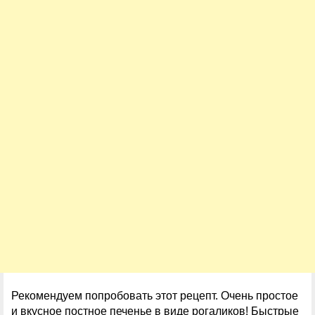
Рекомендуем попробовать этот рецепт. Очень простое
и вкусное постное печенье в виде рогаликов! Быстрые