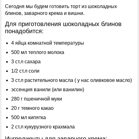
Сегодня мы будем готовить торт из шоколадных
блинов, заварного крема и вишни.
Для приготовления шоколадных блинов
понадобится:
4 яйца комнатной температуры
500 мл теплого молока
3 ст.л сахара
1/2 ст.л соли
3 ст.л растительного масла ( у нас оливковое масло)
эссенция ванили (или ванилин)
280 г пшеничной муки
20 г темного какао
500 мл кипятка
2 ст.л кукурузного крахмала
Ингредиенты для заварного крема: