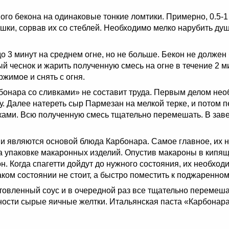
ого бекона на одинаковые тонкие ломтики. Примерно, 0.5-1
ушки, сорвав их со стеблей. Необходимо мелко нарубить д
до 3 минут на среднем огне, но не больше. Бекон не долже
й чеснок и жарить полученную смесь на огне в течение 2 м
жимое и снять с огня.
онара со сливками» не составит труда. Первым делом необ
ку. Далее натереть сыр Пармезан на мелкой терке, и потом 
ми. Всю полученную смесь тщательно перемешать. В заве
ни являются основой блюда Карбонара. Самое главное, их н
 на упаковке макаронных изделий. Опустив макароны в кипя
. Когда спагетти дойдут до нужного состояния, их необход
аком состоянии не стоит, а быстро поместить к поджаренно
овленный соус и в очередной раз все тщательно перемешат
ности сырые яичные желтки. Итальянская паста «Карбонара