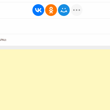
АРА
(2)