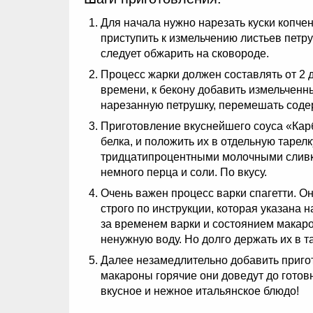
Для начала нужно нарезать куски копчен
приступить к измельчению листьев петр
следует обжарить на сковороде.
Процесс жарки должен составлять от 2 
времени, к бекону добавить измельченны
нарезанную петрушку, перемешать содер
Приготовление вкуснейшего соуса «Карб
белка, и положить их в отдельную тарел
тридцатипроцентными молочными сливка
немного перца и соли. По вкусу.
Очень важен процесс варки спагетти. О
строго по инструкции, которая указана
за временем варки и состоянием макарон
ненужную воду. Но долго держать их в т
Далее незамедлительно добавить пригот
макароны горячие они доведут до готов
вкусное и нежное итальянское блюдо!