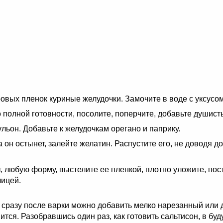
вых пленок куриные желудочки. Замочите в воде с уксусом,
 полной готовности, посолите, поперчите, добавьте душист
льон. Добавьте к желудочкам орегано и паприку.
 он остынет, залейте желатин. Распустите его, не доводя д
т, любую форму, выстелите ее пленкой, плотно уложите, пос
чицей.
 сразу после варки можно добавить мелко нарезанный или
вится. Разобравшись один раз, как готовить сальтисон, в 