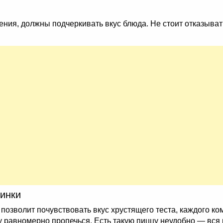
ия, должны подчеркивать вкус блюда. Не стоит отказыватьс
инки
позволит почувствовать вкус хрустящего теста, каждого ко
у равномерно пропечься. Есть такую пиццу неудобно — вся 