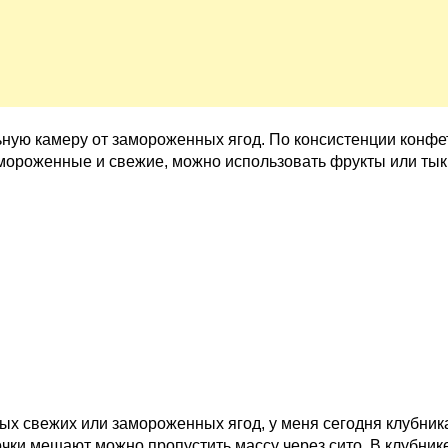
ьную камеру от замороженных ягод. По консистенции конфе
амороженные и свежие, можно использовать фрукты или тык
ых свежих или замороженных ягод, у меня сегодня клубник
очки мешают можно пропустить массу через сито. В клубник