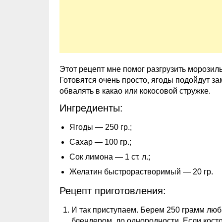
Этот рецепт мне помог разгрузить морозил
Готовятся очень просто, ягоды подойдут з
обвалять в какао или кокосовой стружке.
Ингредиенты:
Ягоды — 250 гр.;
Сахар — 100 гр.;
Сок лимона — 1 ст. л.;
Желатин быстрорастворимый — 20 гр.
Рецепт приготовления:
И так приступаем. Берем 250 грамм люб
блендером, до однородности. Если кост