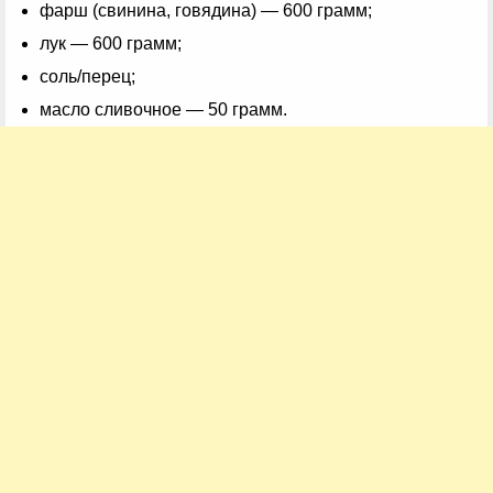
фарш (свинина, говядина) — 600 грамм;
лук — 600 грамм;
соль/перец;
масло сливочное — 50 грамм.