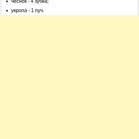
чеснок - 4 зубка;
укропа - 1 пуч.