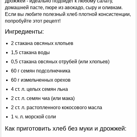
дрожжей - идеально подойдет к любому салату,
домашней пасте, пюре из авокадо, сыру и оливкам.
Если вы любите полезный хлеб плотной консистенции,
попробуйте этот рецепт!
Ингредиенты:
2 стакана овсяных хлопьев
1,5 стакана воды
0,5 стакана овсяных отрубей (или хлопьев)
60 г семян подсолнечника
60 г измельченных орехов
4 ст. л. целых семян льна
2 ст. л. семян чиа (или мака)
2 ст. л. растопленного кокосового масла
1 ч. л. морской соли
Как приготовить хлеб без муки и дрожжей: