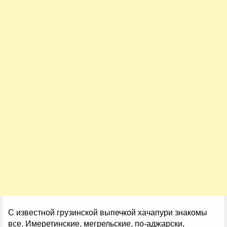
С известной грузинской выпечкой хачапури знакомы
все. Имеретинские, мегрельские, по-аджарски,