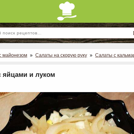
с майонезом
»
Салаты на скорую руку
»
Салаты с кальм
с яйцами и луком