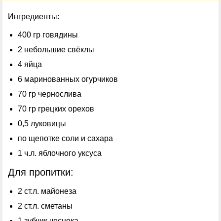
Ингредиенты:
400 гр говядины
2 небольшие свёклы
4 яйца
6 маринованных огурчиков
70 гр чернослива
70 гр грецких орехов
0,5 луковицы
по щепотке соли и сахара
1 ч.л. яблочного уксуса
Для пропитки:
2 ст.л. майонеза
2 ст.л. сметаны
1 зубчик чеснока