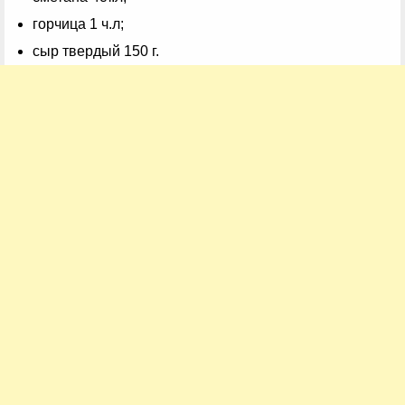
горчица 1 ч.л;
сыр твердый 150 г.