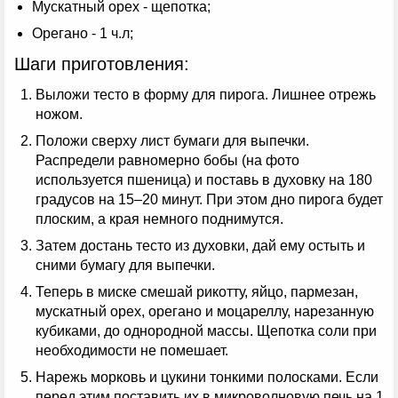
Мускатный орех - щепотка;
Орегано - 1 ч.л;
Шаги приготовления:
Выложи тесто в форму для пирога. Лишнее отрежь
ножом.
Положи сверху лист бумаги для выпечки.
Распредели равномерно бобы (на фото
используется пшеница) и поставь в духовку на 180
градусов на 15–20 минут. При этом дно пирога будет
плоским, а края немного поднимутся.
Затем достань тесто из духовки, дай ему остыть и
сними бумагу для выпечки.
Теперь в миске смешай рикотту, яйцо, пармезан,
мускатный орех, орегано и моцареллу, нарезанную
кубиками, до однородной массы. Щепотка соли при
необходимости не помешает.
Нарежь морковь и цукини тонкими полосками. Если
перед этим поставить их в микроволновую печь на 1