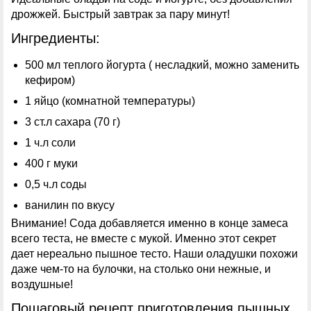
дрожжей. Быстрый завтрак за пару минут!
Ингредиенты:
500 мл теплого йогурта ( несладкий, можно заменить
кефиром)
1 яйцо (комнатной температуры)
3 ст.л сахара (70 г)
1 ч.л соли
400 г муки
0,5 ч.л соды
ванилин по вкусу
Внимание! Сода добавляется именно в конце замеса
всего теста, не вместе с мукой. Именно этот секрет
дает нереально пышное тесто. Наши оладушки похожи
даже чем-то на булочки, на столько они нежные, и
воздушные!
Пошаговый рецепт приготовления пышных