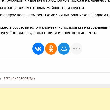
е трубочкой и нарезаем их соломкой: похоже на яичную ла
м и заправляем готовым майонезным соусом.
и сверху посыпаем остатками яичных блинчиков. Подаем на
ожно в соусе, вместо майонеза, использовать натуральный 
вкусу. Готовьте с удовольствием и приятного аппетита!
ЯПОНСКАЯ КУХНЯ
)
(10)