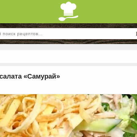
 салата «Самурай»