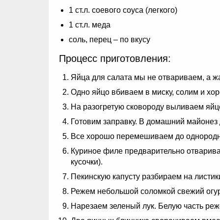
1 ст.л. соевого соуса (легкого)
1 ст.л. меда
соль, перец – по вкусу
Процесс приготовления:
Яйца для салата мы не отвариваем, а жа
Одно яйцо вбиваем в миску, солим и хо
На разогретую сковороду выливаем яйцо
Готовим заправку. В домашний майонез 
Все хорошо перемешиваем до однородно
Куриное филе предварительно отваривае
кусочки).
Пекинскую капусту разбираем на листик
Режем небольшой соломкой свежий огу
Нарезаем зеленый лук. Белую часть реж