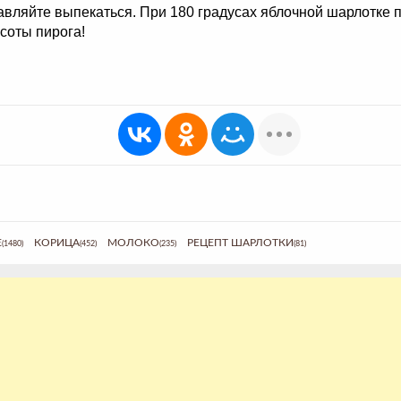
авляйте выпекаться. При 180 градусах яблочной шарлотке п
соты пирога!
Е
КОРИЦА
МОЛОКО
РЕЦЕПТ ШАРЛОТКИ
(1480)
(452)
(235)
(81)