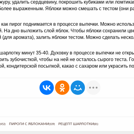
журу, удалить сердцевину, покрошить кубиками или ломтика
о более выраженным. Яблоки можно смешать с тестом (они р
к как пирог поднимается в процессе выпечки. Можно исполь
. На дно выложить слой яблок. Чтобы яблоки сохранили цве
(для аромата), залить яблоки тестом. Можно сделать нескол
 шарлотку минут 35-40. Духовку в процессе выпечки не откры
ить зубочисткой, чтобы на ней не осталось сырого теста. Г
й, кондитерской посыпкой, какао с сахаром или украсить п
ПИРОГИ С ЯБЛОКАМИ
РЕЦЕПТ ШАРЛОТКИ
(452)
(109)
(81)