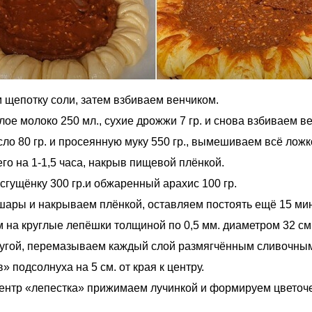
 щепотку соли, затем взбиваем венчиком.
ое молоко 250 мл., сухие дрожжи 7 гр. и снова взбиваем в
о 80 гр. и просеянную муку 550 гр., вымешиваем всё ложк
го на 1-1,5 часа, накрыв пищевой плёнкой.
гущёнку 300 гр.и обжаренный арахис 100 гр.
 шары и накрываем плёнкой, оставляем постоять ещё 15 мин
 на круглые лепёшки толщиной по 0,5 мм. диаметром 32 см
угой, перемазываем каждый слой размягчённым сливочным
» подсолнуха на 5 см. от края к центру.
ентр «лепестка» прижимаем лучинкой и формируем цветочек