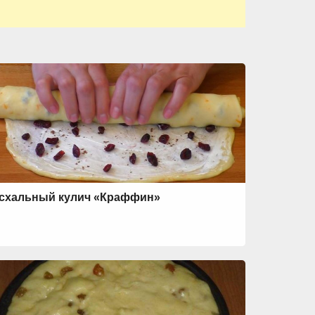
схальный кулич «Краффин»