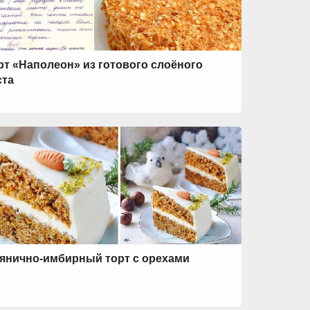
рт «Наполеон» из готового слоёного
ста
янично-имбирный торт с орехами