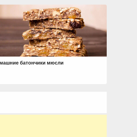
машние батончики мюсли