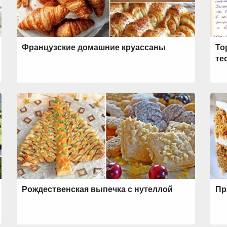
Французские домашние круассаны
То
те
Рождественская выпечка с нутеллой
Пр