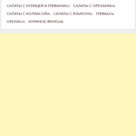
САЛАТЫ С КУРИЦЕЙ И ГРИБАМИ
САЛАТЫ С ОРЕХАМИ
(21)
(16)
САЛАТЫ С КОЛБАСОЙ
САЛАТЫ С ЯЗЫКОМ
ГРИБЫ
(4)
(1)
(476)
ОРЕХИ
КУРИНОЕ ФИЛЕ
(131)
(108)