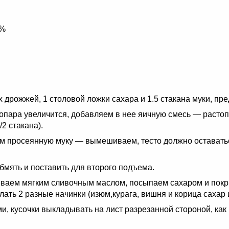
3%
х дрожжей, 1 столовой ложки сахара и 1.5 стакана муки, пр
да опара увеличится, добавляем в нее яичную смесь — раст
/2 стакана).
 просеянную муку — вымешиваем, тесто должно оставаться
бмять и поставить для второго подъема.
зываем мягким сливочным маслом, посыпаем сахаром и пок
елать 2 разные начинки (изюм,курага, вишня и корица сахар 
, кусочки выкладывать на лист разрезанной стороной, как 