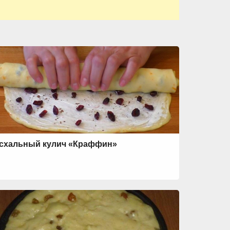
схальный кулич «Краффин»