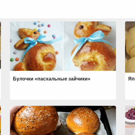
Булочки «пасхальные зайчики»
Яп