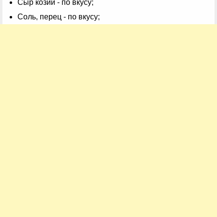
Сыр козий - по вкусу;
Соль, перец - по вкусу;