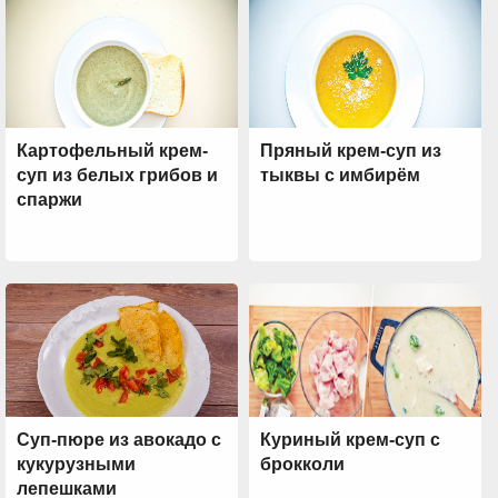
Картофельный крем-
Пряный крем-суп из
суп из белых грибов и
тыквы с имбирём
спаржи
Суп-пюре из авокадо с
Куриный крем-суп с
кукурузными
брокколи
лепешками