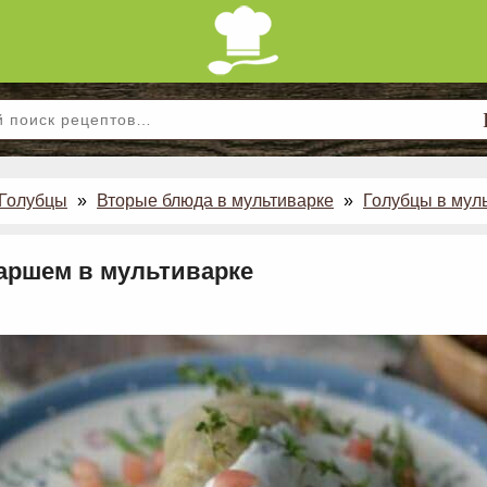
Голубцы
»
Вторые блюда в мультиварке
»
Голубцы в мул
фаршем в мультиварке