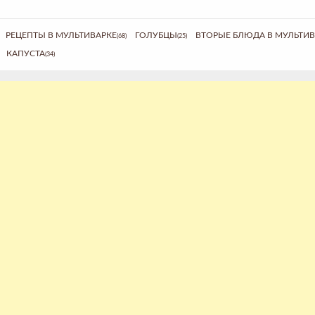
РЕЦЕПТЫ В МУЛЬТИВАРКЕ
ГОЛУБЦЫ
ВТОРЫЕ БЛЮДА В МУЛЬТИВ
(68)
(25)
КАПУСТА
(34)