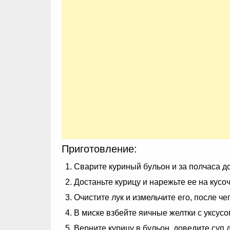
Приготовление:
Сварите куриный бульон и за полчаса до
Достаньте курицу и нарежьте ее на кусоч
Очистите лук и измельчите его, после ч
В миске взбейте яичные желтки с уксусо
Верните курицу в бульон, доведите суп 