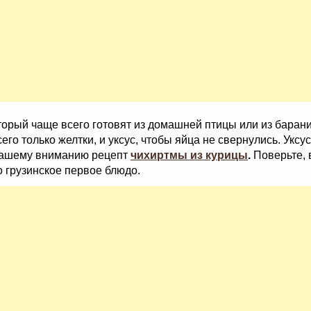
оторый чаще всего готовят из домашней птицы или из баран
его только желтки, и уксус, чтобы яйца не свернулись. Укс
 Вашему вниманию рецепт
чихиртмы из курицы
.
Поверьте, 
о грузинское первое блюдо.