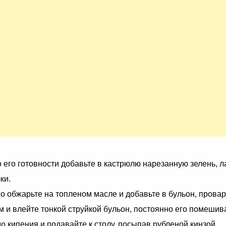
 его готовности добавьте в кастрюлю нарезанную зелень, л
ки.
его обжарьте на топленом масле и добавьте в бульон, провар
м и влейте тонкой струйкой бульон, постоянно его помешив
до кипения и подавайте к столу, посыпав рубленой кинзой.