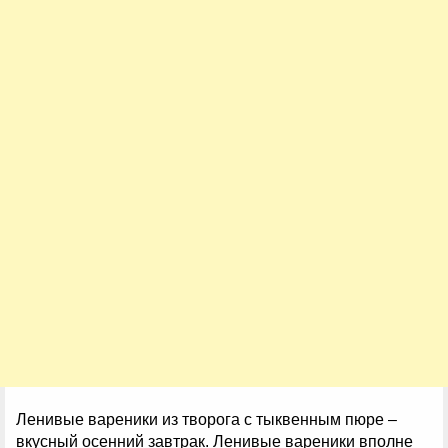
Ленивые вареники из творога с тыквенным пюре –
вкусный осенний завтрак. Ленивые вареники вполне