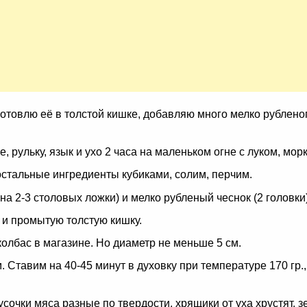
готовлю её в толстой кишке, добавляю много мелко рублено
 рульку, язык и ухо 2 часа на маленьком огне с луком, мор
остальные ингредиенты кубиками, солим, перчим.
а 2-3 столовых ложки) и мелко рубленый чеснок (2 головки)
и промытую толстую кишку.
 колбас в магазине. Но диаметр не меньше 5 см.
Ставим на 40-45 минут в духовку при температуре 170 гр.,
усочки мяса разные по твердости, хрящики от уха хрустят, 