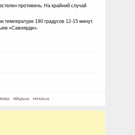
астелен противень. На крайний случай
и температуре 190 градусов 12-15 минут.
ньем «Савоярди».
ИКИ)
ЯЙЦА
МУКА
(4)
(160)
(143)