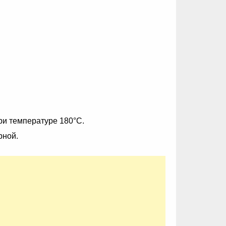
ри температуре 180°С.
рной.