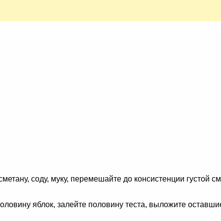
 сметану, соду, муку, перемешайте до консистенции густой с
овину яблок, залейте половину теста, выложите оставшиес