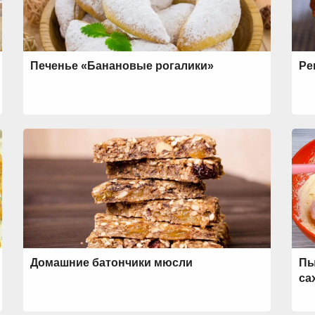
Печенье «Банановые рогалики»
Ре
Домашние батончики мюсли
Пы
са