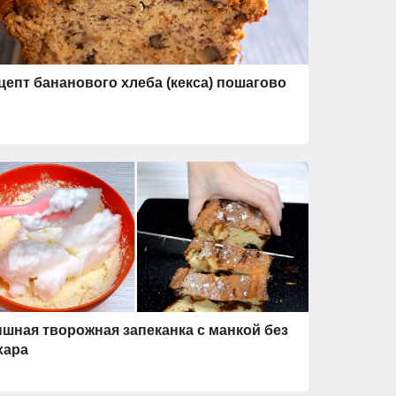
цепт бананового хлеба (кекса) пошагово
шная творожная запеканка с манкой без
хара