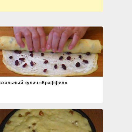
схальный кулич «Краффин»