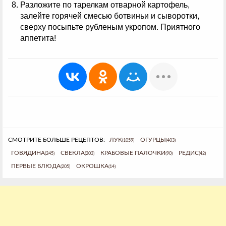
Разложите по тарелкам отварной картофель,
залейте горячей смесью ботвиньи и сыворотки,
сверху посыпьте рубленым укропом. Приятного
аппетита!
СМОТРИТЕ БОЛЬШЕ РЕЦЕПТОВ:
ЛУК
ОГУРЦЫ
(1059)
(403)
ГОВЯДИНА
СВЕКЛА
КРАБОВЫЕ ПАЛОЧКИ
РЕДИС
(245)
(203)
(90)
(42)
ПЕРВЫЕ БЛЮДА
ОКРОШКА
(205)
(14)