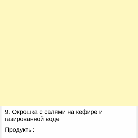
9. Окрошка с салями на кефире и
газированной воде
Продукты: