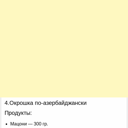
4.Окрошка по‑азербайджански
Продукты:
Мацони — 300 гр.