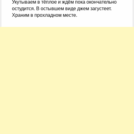
Укутываем в тёплое и ждём пока окончательно
остудится. В остывшем виде джем загустеет.
Храним в прохладном месте.