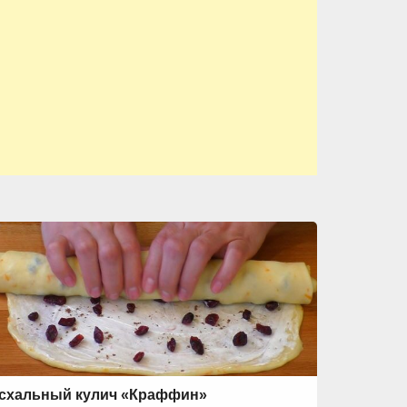
схальный кулич «Краффин»