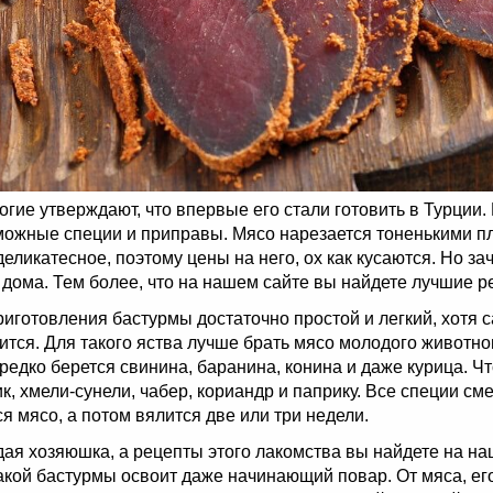
огие утверждают, что впервые его стали готовить в Турции
ожные специи и приправы. Мясо нарезается тоненькими пла
еликатесное, поэтому цены на него, ох как кусаются. Но за
 дома. Тем более, что на нашем сайте вы найдете лучшие 
риготовления бастурмы достаточно простой и легкий, хотя с
ится. Для такого яства лучше брать мясо молодого животно
редко берется свинина, баранина, конина и даже курица. Чт
, хмели-сунели, чабер, кориандр и паприку. Все специи см
я мясо, а потом вялится две или три недели.
дая хозяюшка, а рецепты этого лакомства вы найдете на н
акой бастурмы освоит даже начинающий повар. От мяса, его