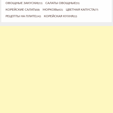
ОВОЩНЫЕ ЗАКУСКИ
САЛАТЫ ОВОЩНЫЕ
(211)
(51)
КОРЕЙСКИЕ САЛАТЫ
МОРКОВЬ
ЦВЕТНАЯ КАПУСТА
(8)
(421)
(77)
РЕЦЕПТЫ НА ПЛИТЕ
КОРЕЙСКАЯ КУХНЯ
(142)
(12)