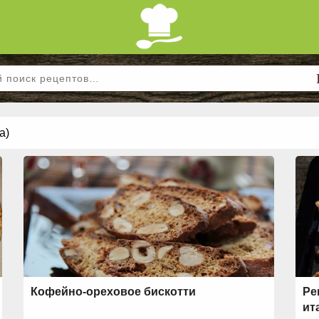
а)
Кофейно-ореховое бискотти
Ре
ит