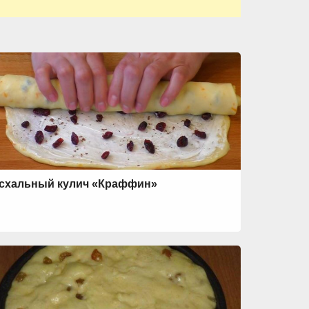
схальный кулич «Краффин»