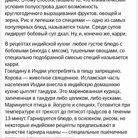
условия полуострова дают возможность
круглогодичного выращивания фруктов, овощей и
зерна. Рис и лепешки со специями — одно из самых
популярных блюд, называется тхали. Среди супов
лидирует бобовый суп дхал. Ну, и, конечно же, карри.
В рецептах индийской кухни любое густое блюдо с
бобовыми (иногда с мясом), тушеными овощами, со
специально подобранной смесью специй называется
карри.
Говядину в Индии употреблять в пищу запрещено.
Корова — животное священное. Исламская часть
населения Индии внесла в индийскую домашнюю
кухню цыплят тандури. Это маринованная курица,
запеченная в тандури либо целиком, либо кусками.
Маринуется птица в йогурте и специях. Готовится при
температуре от трехсот до пятисот градусов в течении
13-минут. Гарнируется блюдо, в основном, рисом, но
некоторые индийские рецепты предписывают в
качестве гарнира нааны — специальные пшеничные