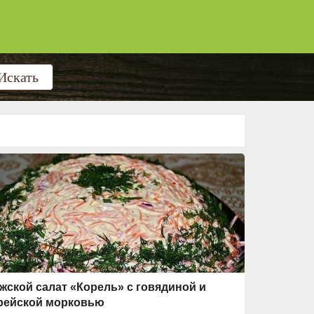
жской салат «Корель» с говядиной и
рейской морковью