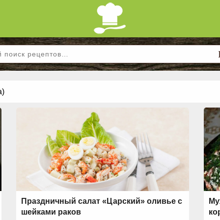
а)
Праздничный салат «Царский» оливье с
Му
шейками раков
ко