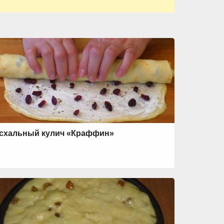
схальный кулич «Краффин»