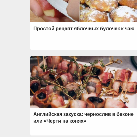
Простой рецепт яблочных булочек к чаю
Английская закуска: чернослив в беконе
или «Черти на конях»