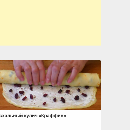
схальный кулич «Краффин»