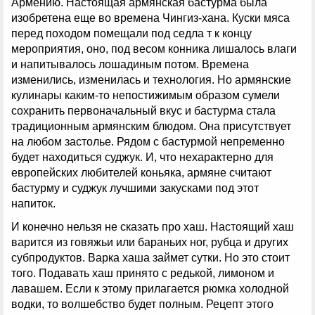
Армению. Настоящая армянская бастурма была
изобретена еще во времена Чингиз-хана. Куски мяса
перед походом помещали под седла т к концу
мероприятия, оно, под весом конника лишалось влаги
и напитывалось лошадиным потом. Времена
изменились, изменилась и технология. Но армянские
кулинары каким-то непостижимым образом сумели
сохранить первоначальный вкус и бастурма стала
традиционным армянским блюдом. Она присутствует
на любом застолье. Рядом с бастурмой непременно
будет находиться суджук. И, что нехарактерно для
европейских любителей коньяка, армяне считают
бастурму и суджук лучшими закусками под этот
напиток.
И конечно нельзя не сказать про хаш. Настоящий хаш
варится из говяжьи или бараньих ног, рубца и других
субпродуктов. Варка хаша займет сутки. Но это стоит
того. Подавать хаш принято с редькой, лимоном и
лавашем. Если к этому прилагается рюмка холодной
водки, то волшебство будет полным. Рецепт этого