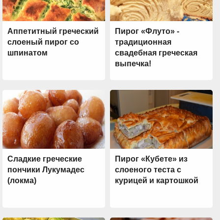
Аппетитный греческий
Пирог «Флуто» -
слоеный пирог со
традиционная
шпинатом
свадебная греческая
выпечка!
Сладкие греческие
Пирог «Кубете» из
пончики Лукумадес
слоеного теста с
(локма)
курицей и картошкой