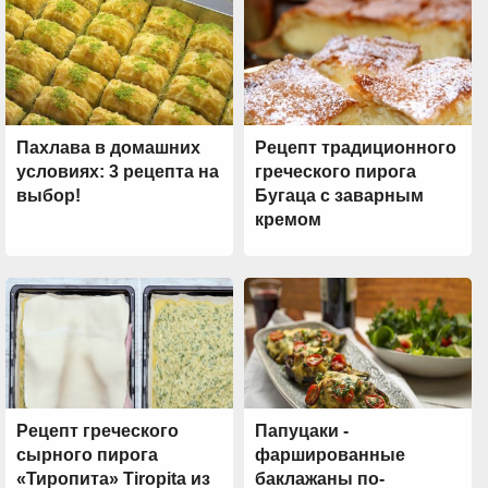
Пахлава в домашних
Рецепт традиционного
условиях: 3 рецепта на
греческого пирога
выбор!
Бугаца с заварным
кремом
Рецепт греческого
Папуцаки -
сырного пирога
фаршированные
«Тиропита» Tiropita из
баклажаны по-