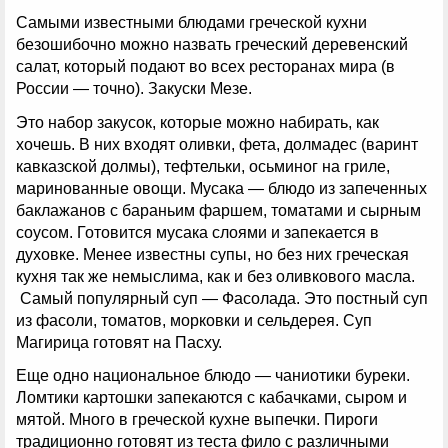
Самыми известными блюдами греческой кухни
безошибочно можно назвать греческий деревенский
салат, который подают во всех ресторанах мира (в
России — точно). Закуски Мезе.
Это набор закусок, которые можно набирать, как
хочешь. В них входят оливки, фета, долмадес (варинт
кавказской долмы), тефтельки, осьминог на гриле,
маринованные овощи. Мусака — блюдо из запеченных
баклажанов с бараньим фаршем, томатами и сырным
соусом. Готовится мусака слоями и запекается в
духовке. Менее известны супы, но без них греческая
кухня так же немыслима, как и без оливкового масла.
Самый популярный суп — Фасолада. Это постный суп
из фасоли, томатов, морковки и сельдерея. Суп
Магирица готовят на Пасху.
Еще одно национальное блюдо — чаниотики буреки.
Ломтики картошки запекаются с кабачками, сыром и
мятой. Много в греческой кухне выпечки. Пироги
традиционно готовят из теста фило с различными