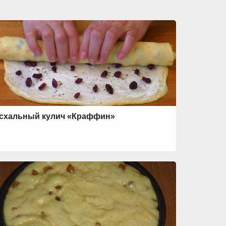
схальный кулич «Краффин»