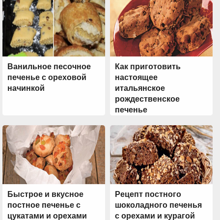
Ванильное песочное
Как приготовить
печенье с ореховой
настоящее
начинкой
итальянское
рождественское
печенье
Быстрое и вкусное
Рецепт постного
постное печенье с
шоколадного печенья
цукатами и орехами
с орехами и курагой