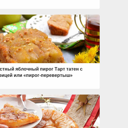
стный яблочный пирог Тарт татен с
рицей или «пирог-перевертыш»