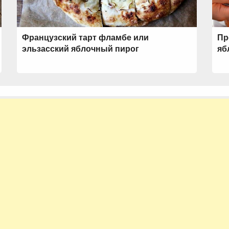
Французский тарт фламбе или
Пр
эльзасский яблочный пирог
яб